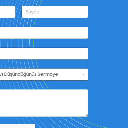
Soyad