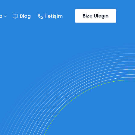
Bize Ulaşın
z
Blog
İletişim
üşme
ı
uşu