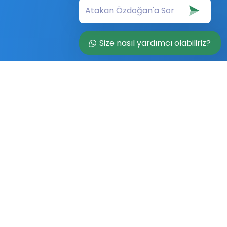
Size nasıl yardımcı olabiliriz?
ize Ulaşın
90 850 308 09 60
argo, Florida 33773