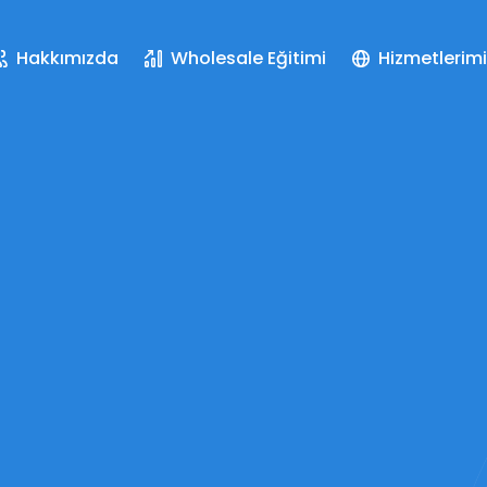
Hakkımızda
Wholesale Eğitimi
Hizmetlerimi
Saatlik Gör
Hesap Açılış
Şirket Kurul